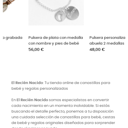
lla
Pulsera personalizada para la
Pulsera de plata con 1 silueta
é
abuela 2 medallas
de plata niño/niña
Precio
Precio
48,00 €
56,00 €
El Recién Nacido
: Tu tienda online de canastillas para
bebé y regalos personalizados
En
El Recién Nacido
somos especialistas en convertir
cada nacimiento en un momento inolvidable. Si estás
buscando el detalle perfecto, ponemos a tu disposición
una cuidada selección de canastillas para bebé, cestas
de bebé y regalos originales diseñados para sorprender