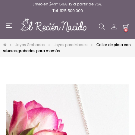
Envio en 24h* GRATIS a partir de 75€
Tel. 625 500 000
Navegación
☰
de
0
palanca
Joyas Grabadas
Joyas para Madres
Collar de plata con
siluetas grabadas para mamás