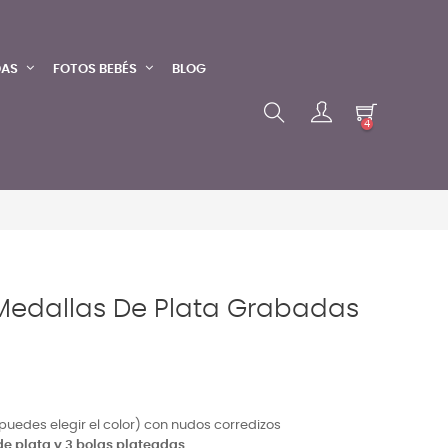
DAS
FOTOS BEBÉS
BLOG
4
Medallas De Plata Grabadas
uedes elegir el color) con nudos corredizos
e plata y 3 bolas plateadas
.