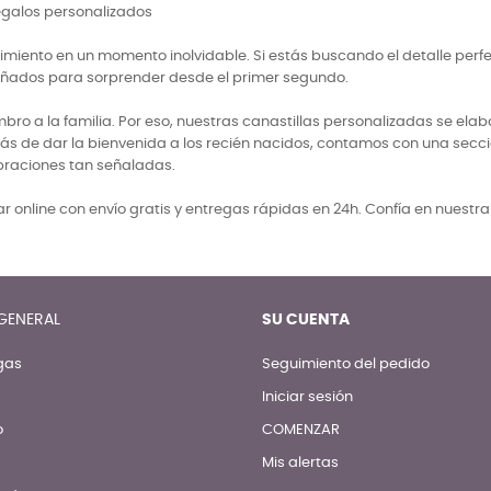
regalos personalizados
miento en un momento inolvidable. Si estás buscando el detalle perf
señados para sorprender desde el primer segundo.
 a la familia. Por eso, nuestras canastillas personalizadas se elabo
ás de dar la bienvenida a los recién nacidos, contamos con una secci
braciones tan señaladas.
 online con envío gratis y entregas rápidas en 24h. Confía en nuestr
GENERAL
SU CUENTA
gas
Seguimiento del pedido
Iniciar sesión
o
COMENZAR
Mis alertas