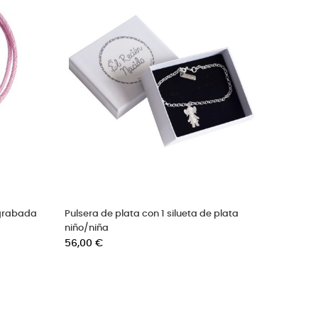
era con 3 medallas de plata
Pulsera con 2 medallas de 
adas
grabadas
io
Precio
0 €
42,00 €