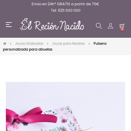
Envio en 24h* GRATIS a partir de 75€
Tel. 625 500 000
Navegación
☰
de
0
palanca
Joyas Grabadas
Joyas para Madres
Pulsera
personalizada para abuelas