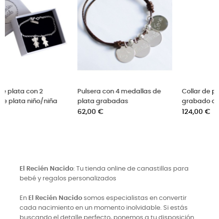
s de
Collar de plata con aro
Pulsera aro de oro graba
grabado a mano
con nombres
Precio
Precio
124,00 €
48,00 €
El Recién Nacido
: Tu tienda online de canastillas para
bebé y regalos personalizados
En
El Recién Nacido
somos especialistas en convertir
cada nacimiento en un momento inolvidable. Si estás
buscando el detalle perfecto, ponemos a tu disposición