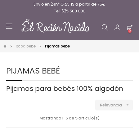
Envio en 24h* GRATIS a partir de 75€
Tel. 625 500 000
Navegación
☰
de
0
palanca
Ropa bebé
Pijamas bebé
PIJAMAS BEBÉ
Pijamas para bebés 100% algodón

Relevancia
Mostrando 1-5 de 5 artículo(s)