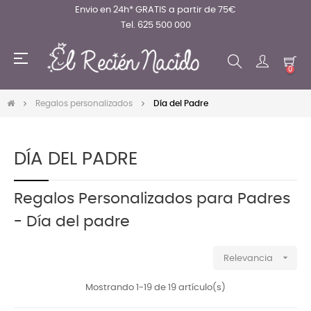
Envio en 24h* GRATIS a partir de 75€
Tel. 625 500 000
Navegación
☰
de
0
palanca
Regalos personalizados
Día del Padre
DÍA DEL PADRE
Regalos Personalizados para Padres
- Día del padre

Relevancia
Mostrando 1-19 de 19 artículo(s)