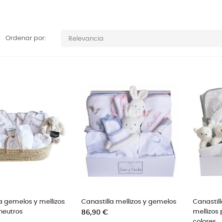
Ordenar por:
Relevancia
a gemelos y mellizos
Canastilla mellizos y gemelos
Canastil
neutros
Precio
mellizos
86,90 €
colores