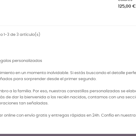
Precio
125,00 €
 1-3 de 3 artículo(s)
regalos personalizados
miento en un momento inolvidable. Si estás buscando el detalle perf
señados para sorprender desde el primer segundo.
 a la familia. Por eso, nuestras canastillas personalizadas se elabo
ás de dar la bienvenida a los recién nacidos, contamos con una secci
braciones tan señaladas.
 online con envío gratis y entregas rápidas en 24h. Confía en nuestr