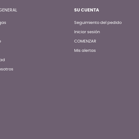
GENERAL
SU CUENTA
gas
Seguimiento del pedido
Iniciar sesión
o
COMENZAR
Mis alertas
dad
osotros