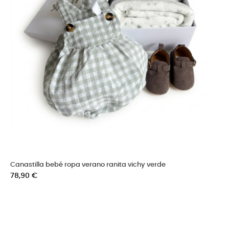
Canastilla bebé ropa verano ranita vichy verde
Precio
78,90 €