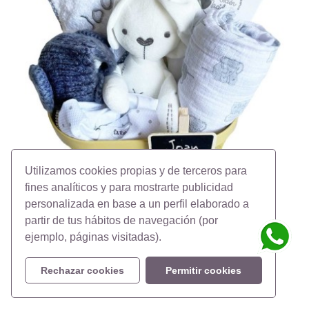
Utilizamos cookies propias y de terceros para
fines analíticos y para mostrarte publicidad
personalizada en base a un perfil elaborado a
partir de tus hábitos de navegación (por
ejemplo, páginas visitadas).
Canastilla regalo bebé gris en juguetero
Precio
165,00 €
Rechazar cookies
Permitir cookies