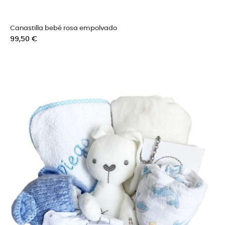
Canastilla bebé rosa empolvado
Precio
99,50 €