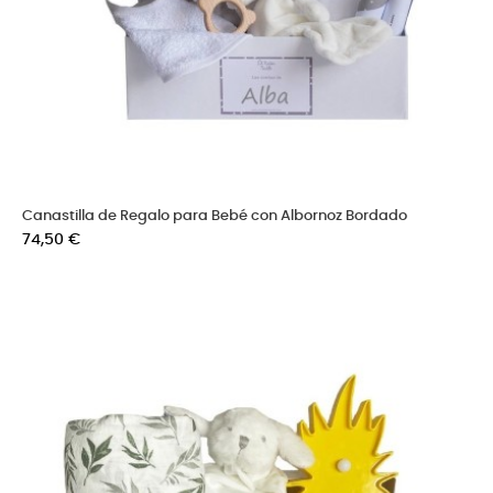
Canastilla de Regalo para Bebé con Albornoz Bordado
Precio
74,50 €