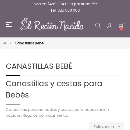
Envio en 24h* GRATIS a partir de 75€
Tel. 625 500 000
Navegación
☰
de
0
palanca
Canastillas Bebé
CANASTILLAS BEBÉ
Canastillas y cestas para
Bebés
Canastillas personalizadas y cestas para bebes recién
nacidos. Regalos por nacimiento.

Relevancia