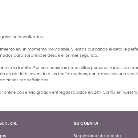
regalos personalizados
miento en un momento inolvidable. Si estás buscando el detalle perf
señados para sorprender desde el primer segundo.
 a la familia. Por eso, nuestras canastillas personalizadas se elabo
ás de dar la bienvenida a los recién nacidos, contamos con una secci
braciones tan señaladas.
 online con envío gratis y entregas rápidas en 24h. Confía en nuestr
GENERAL
SU CUENTA
gas
Seguimiento del pedido