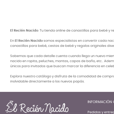
Precio
Precio
299,50 €
84,50 €
El Recién Nacido
: Tu tienda online de canastillas para bebé y 
En
El Recién Nacido
somos especialistas en convertir cada naci
canastillas para bebé, cestas de bebé y regalos originales di
Sabemos que cada detalle cuenta cuando llega un nuevo miembro
nacido en ropita, peluches, mantas, capas de baño, etc.. Adem
únicos para invitados que buscan marcar la diferencia en cele
Explora nuestro catálogo y disfruta de la comodidad de comprar
inolvidable directamente a los nuevos papás.
INFORMACIÓN 
Pedidos y entre