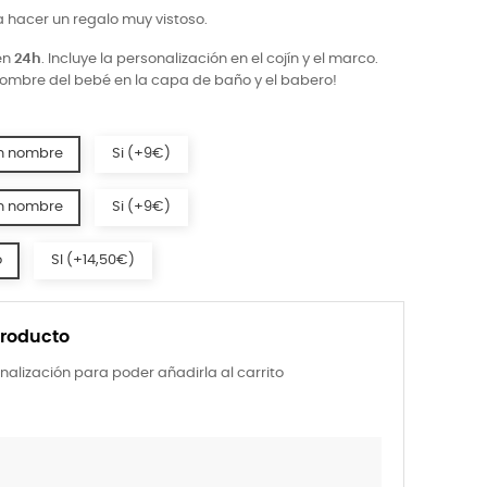
 hacer un regalo muy vistoso.
en
24h
. Incluye la personalización en el cojín y el marco.
mbre del bebé en la capa de baño y el babero!
n nombre
Si (+9€)
n nombre
Si (+9€)
o
SI (+14,50€)
producto
nalización para poder añadirla al carrito