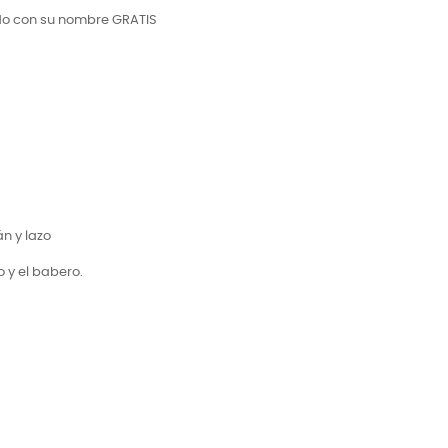
do con su nombre GRATIS
n y lazo
 y el babero.