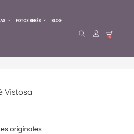
DAS
FOTOS BEBÉS
BLOG
4
é Vistosa
es originales