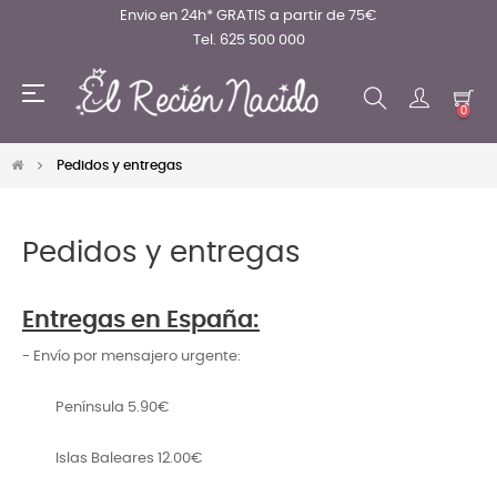
Envio en 24h* GRATIS a partir de 75€
Tel. 625 500 000
Navegación
☰
de
0
palanca
Pedidos y entregas
Pedidos y entregas
Entregas en España:
- Envío por mensajero urgente:
Península 5.90€
Islas Baleares 12.00€