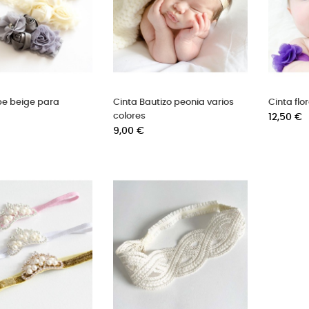
be beige para
Cinta Bautizo peonia varios
Cinta flo
colores
Precio
12,50 €
Precio
9,00 €