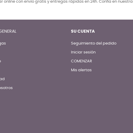
 online con envío gratis y entregas rápidas en 24h. Confía en nuestr
GENERAL
SU CUENTA
gas
Seguimiento del pedido
Iniciar sesión
o
COMENZAR
Mis alertas
dad
osotros