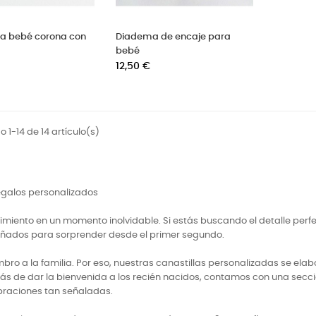
ra bebé corona con
Diadema de encaje para
bebé
Precio
12,50 €
 1-14 de 14 artículo(s)
regalos personalizados
miento en un momento inolvidable. Si estás buscando el detalle perf
señados para sorprender desde el primer segundo.
 a la familia. Por eso, nuestras canastillas personalizadas se elabo
ás de dar la bienvenida a los recién nacidos, contamos con una secci
braciones tan señaladas.