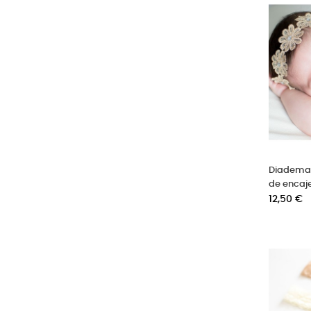
Diadema 
de encaj
Precio
12,50 €