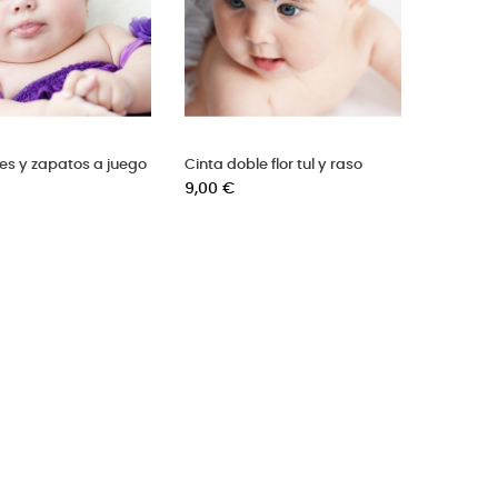
res y zapatos a juego
Cinta doble flor tul y raso
Precio
9,00 €