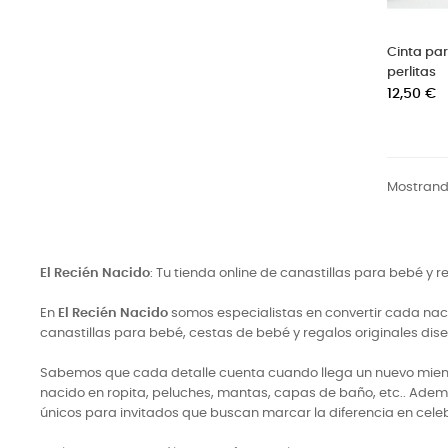
Cinta pa
perlitas
Precio
12,50 €
Mostrando
El Recién Nacido
: Tu tienda online de canastillas para bebé y 
En
El Recién Nacido
somos especialistas en convertir cada naci
canastillas para bebé, cestas de bebé y regalos originales di
Sabemos que cada detalle cuenta cuando llega un nuevo miembro
nacido en ropita, peluches, mantas, capas de baño, etc.. Adem
únicos para invitados que buscan marcar la diferencia en cele