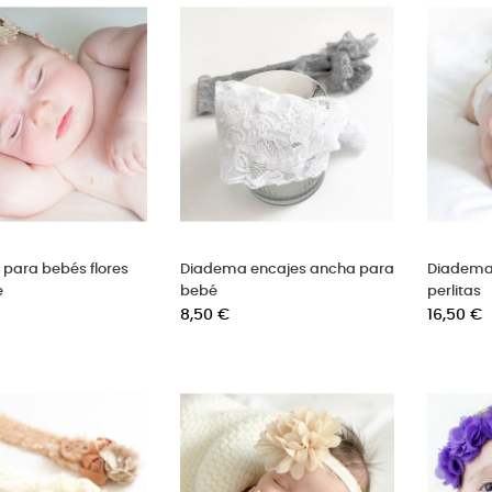
para bebés flores
Diadema encajes ancha para
Diadema 
e
bebé
perlitas
Precio
Precio
8,50 €
16,50 €