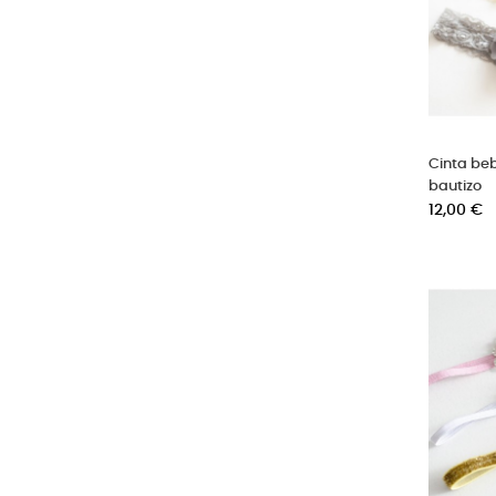
Cinta be
bautizo
Precio
12,00 €