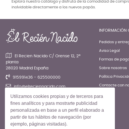
Explora nuestro catálogo y disfruta de la comodidad de comprar
inolvidable directamente a los nuevos papás.
INFORMACIÓN 
Pedidos y entre
Aviso Legal
El Recien Nacido C/ Orense 12, 2ª
Formas de pag
planta
28020 Madrid España
Sobre nosotros
Política Privaci
915991436 - 625500000
Contacte con n
info@elreciennacido.com
Utilizamos cookies propias y de terceros para
fines analíticos y para mostrarte publicidad
personalizada en base a un perfil elaborado a
partir de tus hábitos de navegación (por
ejemplo, páginas visitadas).