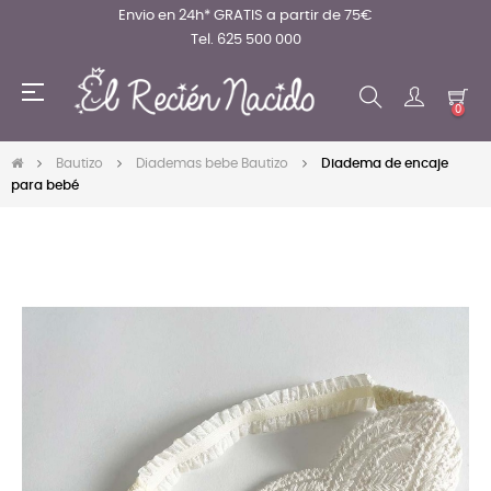
Envio en 24h* GRATIS a partir de 75€
Tel. 625 500 000
Navegación
☰
de
0
palanca
Bautizo
Diademas bebe Bautizo
Diadema de encaje
para bebé