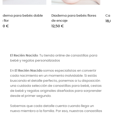
flores
Capota Bautizo de encajes
Diadema bebé Bautizo fl
Precio
blancas
18,00 €
Precio
9,90 €
El Recién Nacido
: Tu tienda online de canastillas para
bebé y regalos personalizados
En
El Recién Nacido
somos especialistas en convertir
cada nacimiento en un momento inolvidable. Si estás
buscando el detalle perfecto, ponemos a tu disposición
una cuidada selección de canastillas para bebé, cestas
de bebé y regalos originales diseñados para sorprender
desde el primer segundo.
Sabemos que cada detalle cuenta cuando llega un
nuevo miembro a la familia. Por eso, nuestras canastillas