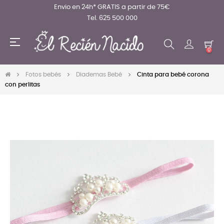
Envio en 24h* GRATIS a partir de 75€
Tel. 625 500 000
Navegación
☰
de
0
palanca
Fotos bebés
Diademas Bebé
Cinta para bebé corona
con perlitas