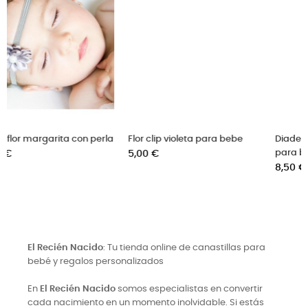
rla
Flor clip violeta para bebe
Diadema encajes ancha
Precio
para bebé
5,00 €
Precio
8,50 €
El Recién Nacido
: Tu tienda online de canastillas para
bebé y regalos personalizados
En
El Recién Nacido
somos especialistas en convertir
cada nacimiento en un momento inolvidable. Si estás