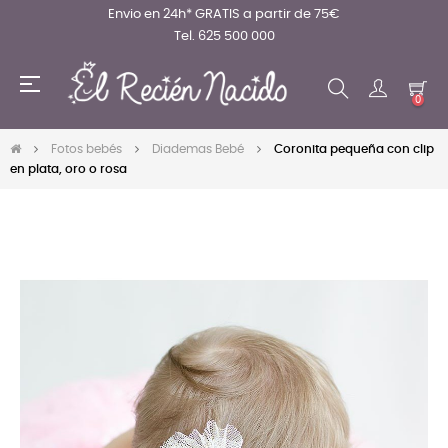
Envio en 24h* GRATIS a partir de 75€
Tel. 625 500 000
Navegación
☰
de
0
palanca
Fotos bebés
Diademas Bebé
Coronita pequeña con clip
en plata, oro o rosa