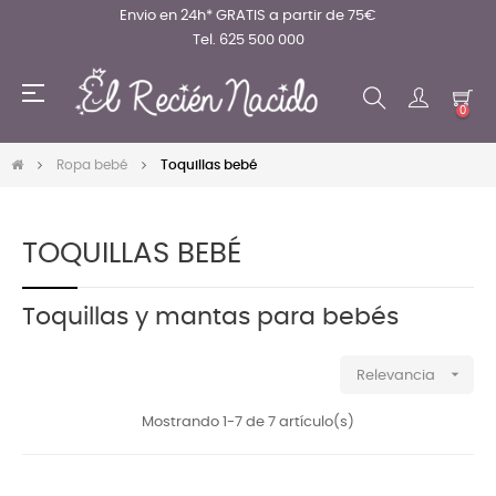
Envio en 24h* GRATIS a partir de 75€
Tel. 625 500 000
Navegación
☰
de
0
palanca
Ropa bebé
Toquillas bebé
TOQUILLAS BEBÉ
Toquillas y mantas para bebés

Relevancia
Mostrando 1-7 de 7 artículo(s)