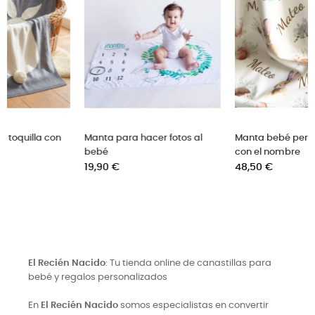
al
Manta bebé personalizada
Toquilla para bordar con el
con el nombre
nombre del bebé
Precio
Precio
48,50 €
24,50 €
El Recién Nacido
: Tu tienda online de canastillas para
bebé y regalos personalizados
En
El Recién Nacido
somos especialistas en convertir