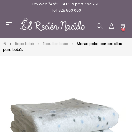
Envio en 24h* GRATIS a partir de 75€
Tel. 625 500 000
Navegación
☰
de
0
palanca
Ropa bebé
Toquillas bebé
Manta polar con estrellas
para bebés