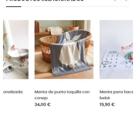
‹
›
Manta de punto toquilla con
Manta para hacer fotos al
conejo
bebé
Precio
Precio
34,00 €
19,90 €