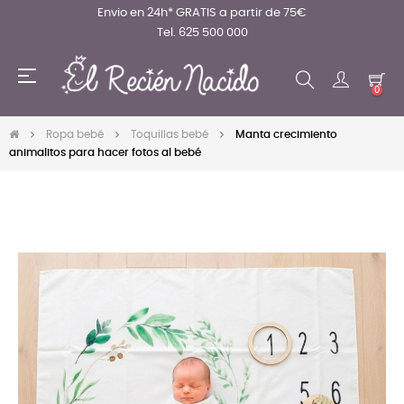
Envio en 24h* GRATIS a partir de 75€
Tel. 625 500 000
Navegación
☰
de
0
palanca
Ropa bebé
Toquillas bebé
Manta crecimiento
animalitos para hacer fotos al bebé