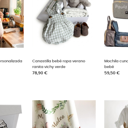
ersonalizada
Canastilla bebé ropa verano
Mochila cuna
o
ranita vichy verde
bebé
Precio
Precio
78,90 €
59,50 €