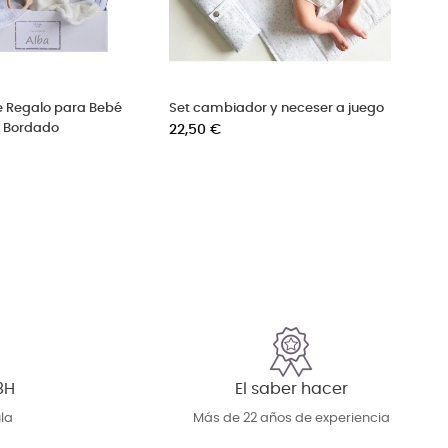
e Regalo para Bebé
Set cambiador y neceser a juego
z Bordado
Precio
22,50 €
8H
El saber hacer
la
Más de 22 años de experiencia