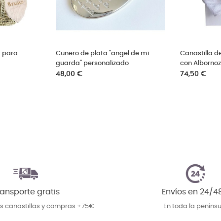
y para
Cunero de plata "angel de mi
Canastilla d
s
guarda" personalizado
con Alborno
Precio
Precio
48,00 €
74,50 €
ansporte gratis
Envíos en 24/4
as canastillas y compras +75€
En toda la penínsu