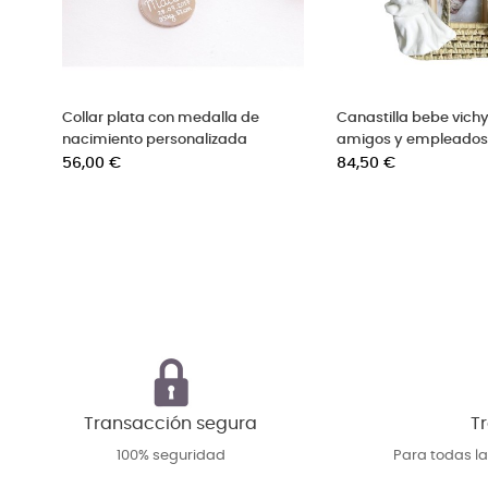
Collar plata con medalla de
Canastilla bebe vich
nacimiento personalizada
amigos y empleado
Precio
Precio
56,00 €
84,50 €
Transacción segura
Tr
100% seguridad
Para todas l