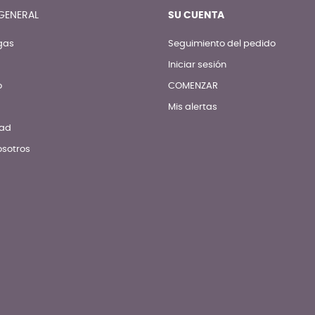
GENERAL
SU CUENTA
gas
Seguimiento del pedido
Iniciar sesión
o
COMENZAR
Mis alertas
dad
osotros