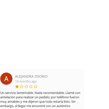
ALEJANDRA OSORIO
10 months ago
Un servicio lamentable. Nada recomendable. Llamé con
Mi mujer 
antelación para realizar un pedido; por teléfono fueron
bebé por 
muy amables y me dijeron que todo estaría listo. Sin
Muy aten
embargo, al llegar me encontré con un auténtico