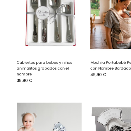
Cubiertos para bebes y niños
Mochila Portabebé P
animalitos grabados con el
con Nombre Bordad
nombre
Precio
49,90 €
Precio
38,90 €