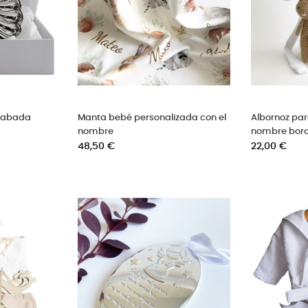
grabada
Manta bebé personalizada con el
Albornoz par
nombre
nombre bor
Precio
Precio
48,50 €
22,00 €