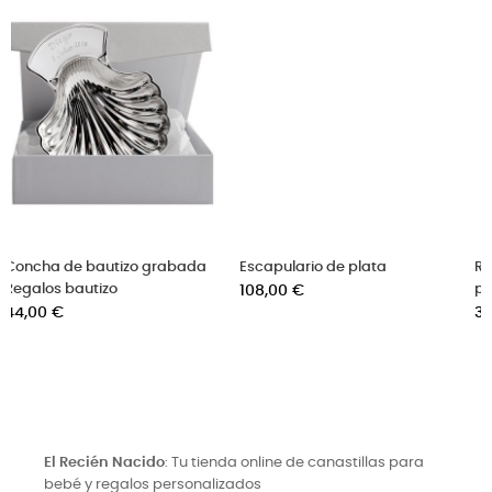
Escapulario de plata
Regalo bautizo esclava de
Precio
plata grabada con el nombre
108,00 €
Precio
38,00 €
El Recién Nacido
: Tu tienda online de canastillas para
bebé y regalos personalizados