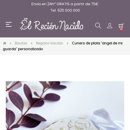
Envio en 24h* GRATIS a partir de 75€
Tel. 625 500 000
Navegación
☰
de
0
palanca
Bautizo
Regalos bautizo
Cunero de plata "angel de mi
guarda" personalizado