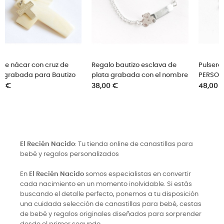
 de plata grabados
Brazalete niño de cuero con
Gargantilla
ombre
cruz de plata grabada
grabada
Precio
Precio
41,00 €
36,00 €
El Recién Nacido
: Tu tienda online de canastillas para
bebé y regalos personalizados
En
El Recién Nacido
somos especialistas en convertir
cada nacimiento en un momento inolvidable. Si estás
buscando el detalle perfecto, ponemos a tu disposición
una cuidada selección de canastillas para bebé, cestas
de bebé y regalos originales diseñados para sorprender