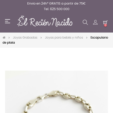
Envio en 24h* GRATIS a partir de 75€
Tel. 625 500 000
Navegación
☰
de
0
palanca
Joyas Grabadas
Joyas para bebés y niños
Escapulario
de plata