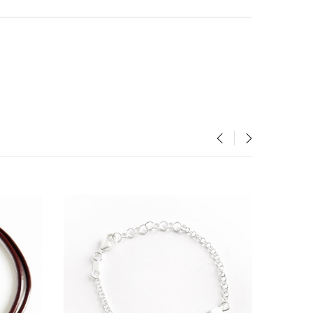
‹
›
FUERA DE STOCK