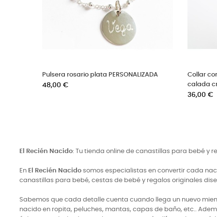
Gargantilla con cruz de plata grabada
Escapulario de plata
Precio
Precio
36,00 €
108,00 €
El Recién Nacido
: Tu tienda online de canastillas para bebé y 
En
El Recién Nacido
somos especialistas en convertir cada naci
canastillas para bebé, cestas de bebé y regalos originales di
Sabemos que cada detalle cuenta cuando llega un nuevo miembro
nacido en ropita, peluches, mantas, capas de baño, etc.. Adem