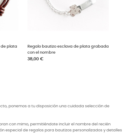
Collar con medalla de plata estrella
Brazalete niño de cue
calada cruz y nombre
grabada
Precio
Precio
36,00 €
41,00 €
ecto, ponemos a tu disposición una cuidada selección de
ran con mimo, permitiéndote incluir el nombre del recién
ón especial de regalos para bautizos personalizados y detalles