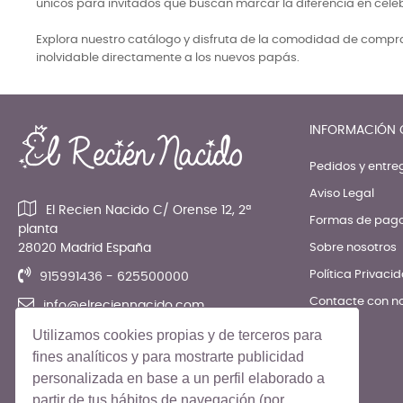
únicos para invitados que buscan marcar la diferencia en cele
Explora nuestro catálogo y disfruta de la comodidad de comprar
inolvidable directamente a los nuevos papás.
INFORMACIÓN 
Pedidos y entre
Aviso Legal
El Recien Nacido C/ Orense 12, 2ª
Formas de pag
planta
28020 Madrid España
Sobre nosotros
Política Privaci
915991436 - 625500000
Contacte con n
info@elreciennacido.com
Utilizamos cookies propias y de terceros para
fines analíticos y para mostrarte publicidad
personalizada en base a un perfil elaborado a
partir de tus hábitos de navegación (por