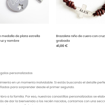
Pulsera rosario plata PERSONALIZADA
Precio
48,00 €
regalos personalizados
miento en un momento inolvidable. Si estás buscando el detalle perf
señados para sorprender desde el primer segundo.
 a la familia. Por eso, nuestras canastillas personalizadas se elabo
ás de dar la bienvenida a los recién nacidos, contamos con una secci