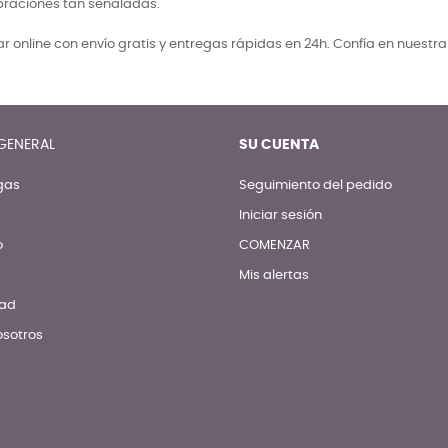
braciones tan señaladas.
 online con envío gratis y entregas rápidas en 24h. Confía en nuestr
GENERAL
SU CUENTA
gas
Seguimiento del pedido
Iniciar sesión
o
COMENZAR
Mis alertas
dad
osotros