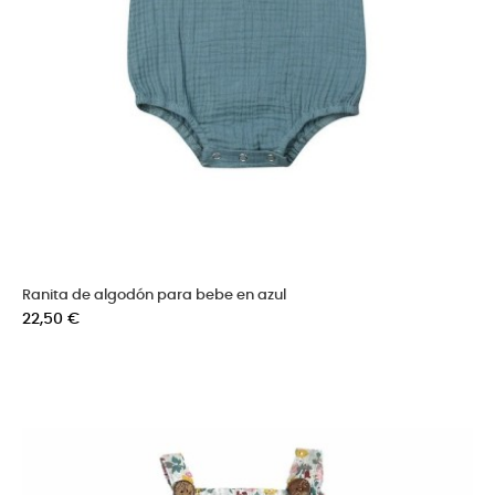
Ranita de algodón para bebe en azul
Precio
22,50 €