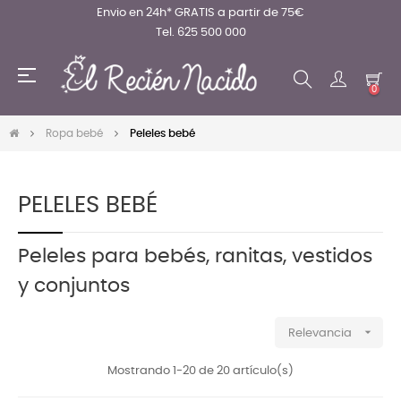
Envio en 24h* GRATIS a partir de 75€
Tel. 625 500 000
Navegación
☰
de
0
palanca
Ropa bebé
Peleles bebé
PELELES BEBÉ
Peleles para bebés, ranitas, vestidos
y conjuntos

Relevancia
Mostrando 1-20 de 20 artículo(s)