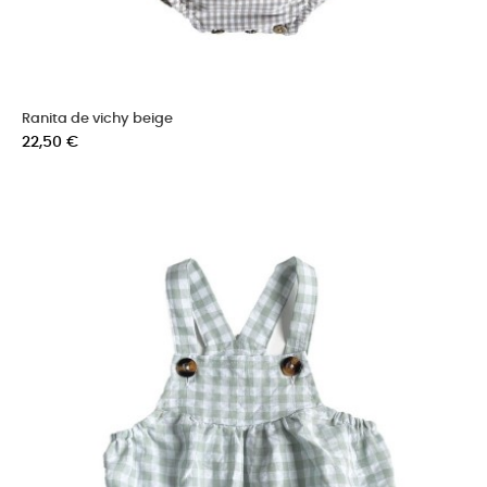
Ranita de vichy beige
Precio
22,50 €