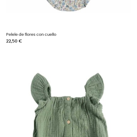
Pelele de flores con cuello
Precio
22,50 €