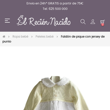
Envio en 24h* GRATIS a partir de 75€
Tel. 625 500 000
Navegación
☰
de
0
palanca
Ropa bebé
Peleles bebé
Faldón de pique con jersey de
punto