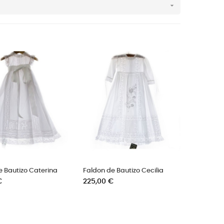

e Bautizo Caterina
Faldon de Bautizo Cecilia
Precio
€
225,00 €