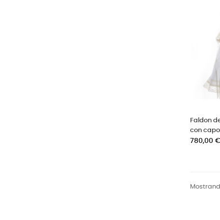
Faldon de
con capo
Precio
780,00 
Mostrando