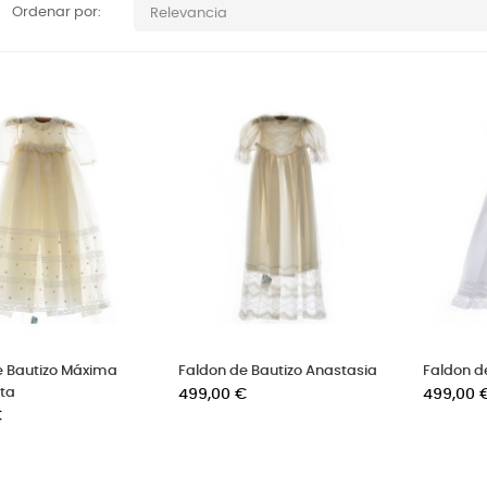
Ordenar por:
Relevancia
e Bautizo Máxima
Faldon de Bautizo Anastasia
Faldon d
ta
Precio
Precio
499,00 €
499,00 
€