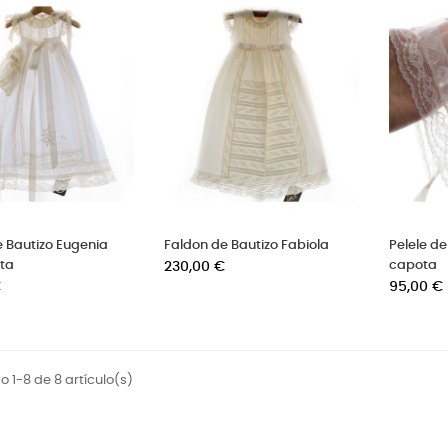
 Bautizo Eugenia
Faldon de Bautizo Fabiola
Pelele de
ta
Precio
capota
230,00 €
Precio
€
95,00 €
 1-8 de 8 artículo(s)