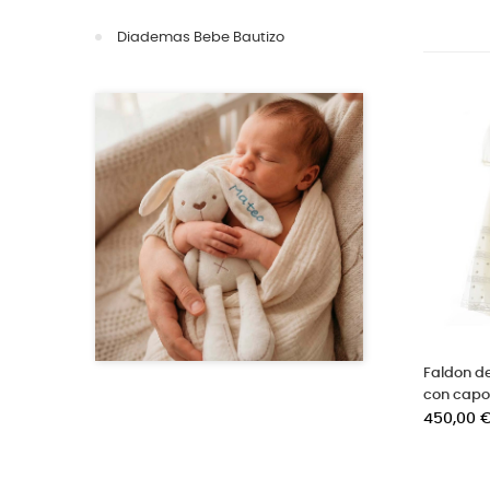
Diademas Bebe Bautizo
Faldon d
con capo
Precio
450,00 