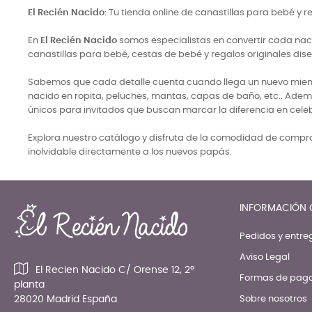
El Recién Nacido
: Tu tienda online de canastillas para bebé y 
En
El Recién Nacido
somos especialistas en convertir cada naci
canastillas para bebé, cestas de bebé y regalos originales di
Sabemos que cada detalle cuenta cuando llega un nuevo miembro
nacido en ropita, peluches, mantas, capas de baño, etc.. Adem
únicos para invitados que buscan marcar la diferencia en cele
Explora nuestro catálogo y disfruta de la comodidad de comprar
inolvidable directamente a los nuevos papás.
INFORMACIÓN 
Pedidos y entre
Aviso Legal
El Recien Nacido C/ Orense 12, 2ª
Formas de pag
planta
28020 Madrid España
Sobre nosotros