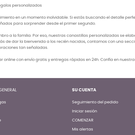
regalos personalizados
miento en un momento inolvidable. Si estás buscando el detalle perf
señados para sorprender desde el primer segundo.
 a la familia. Por eso, nuestras canastillas personalizadas se elabo
ás de dar la bienvenida a los recién nacidos, contamos con una secci
braciones tan señaladas.
 online con envío gratis y entregas rápidas en 24h. Confía en nuestr
GENERAL
SU CUENTA
gas
Seguimiento del pedido
Iniciar sesión
o
COMENZAR
Mis alertas