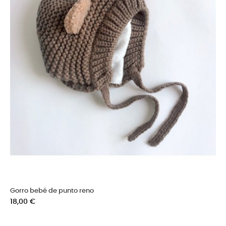
Gorro bebé de punto reno
Precio
18,00 €