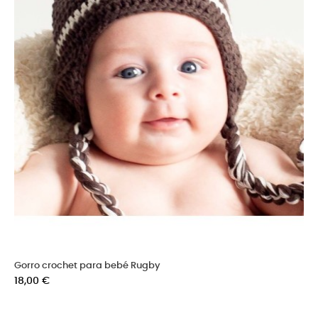
Gorro crochet para bebé Rugby
Precio
18,00 €