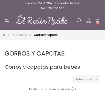
Envio en 24h* GRATIS a partir de 75€
Tel. 625 500 000
Navegación
☰
de
0
palanca
Ropa bebé
Gorros y capotas
GORROS Y CAPOTAS
Gorros y capotas para bebés

Relevancia
Mostrando 1-12 de 12 artículo(s)