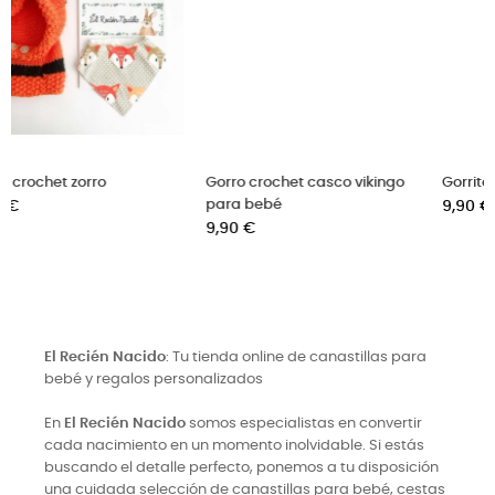
Gorro crochet casco vikingo
Gorrito bebé duende a rayas
para bebé
Precio
9,90 €
Precio
9,90 €
El Recién Nacido
: Tu tienda online de canastillas para
bebé y regalos personalizados
En
El Recién Nacido
somos especialistas en convertir
cada nacimiento en un momento inolvidable. Si estás
buscando el detalle perfecto, ponemos a tu disposición
una cuidada selección de canastillas para bebé, cestas