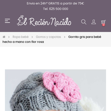
Envio en 24h* GRATIS a partir de 75€
Tel. 625 500 000
Navegación
☰
de
0
palanca
Ropa bebé
Gorros y capotas
Gorrito gris para bebé
hecho a mano con flor rosa