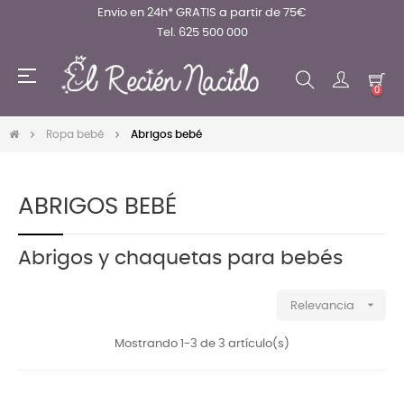
Envio en 24h* GRATIS a partir de 75€
Tel. 625 500 000
Navegación
☰
de
0
palanca
Ropa bebé
Abrigos bebé
ABRIGOS BEBÉ
Abrigos y chaquetas para bebés

Relevancia
Mostrando 1-3 de 3 artículo(s)