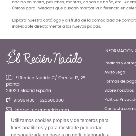
nacido en ropita, peluches, mantas, capas de baño, etc.. Adem
únicos para invitados que buscan marcar la diferencia en cele
Explora nuestro catálogo y disfruta de la comodidad de comprar
inolvidable directamente a los nuevos papás.
INFORMACIÓN 
Pedidos y entre
Aviso Legal
El Recien Nacido C/ Orense 12, 2ª
Formas de pag
planta
28020 Madrid España
Sobre nosotros
Política Privaci
915991436 - 625500000
Contacte con n
info@elreciennacido.com
Utilizamos cookies propias y de terceros para
fines analíticos y para mostrarte publicidad
personalizada en base a un perfil elaborado a