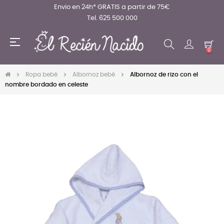
Envio en 24h* GRATIS a partir de 75€
Tel. 625 500 000
Navegación
☰
de
0
palanca
Ropa bebé
Albornoz bebé
Albornoz de rizo con el
nombre bordado en celeste