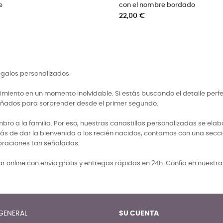
e
con el nombre bordado
Precio
22,00 €
regalos personalizados
miento en un momento inolvidable. Si estás buscando el detalle perf
señados para sorprender desde el primer segundo.
 a la familia. Por eso, nuestras canastillas personalizadas se elabo
ás de dar la bienvenida a los recién nacidos, contamos con una secci
braciones tan señaladas.
 online con envío gratis y entregas rápidas en 24h. Confía en nuestr
GENERAL
SU CUENTA