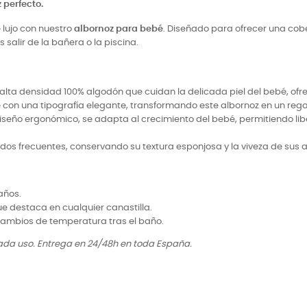
 perfecto.
 lujo con nuestro
albornoz para bebé
. Diseñado para ofrecer una cob
alir de la bañera o la piscina.
alta densidad 100% algodón que cuidan la delicada piel del bebé, ofr
on una tipografía elegante, transformando este albornoz en un rega
 diseño ergonómico, se adapta al crecimiento del bebé, permitiendo l
avados frecuentes, conservando su textura esponjosa y la viveza de sus
años.
ue destaca en cualquier canastilla.
cambios de temperatura tras el baño.
ada uso. Entrega en 24/48h en toda España.