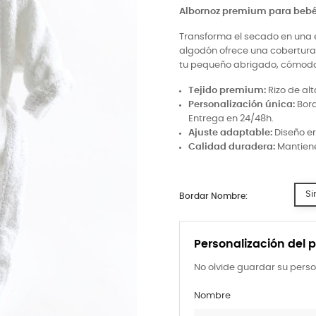
Albornoz premium para bebé: 
Transforma el secado en una ex
algodón ofrece una cobertura
tu pequeño abrigado, cómodo
Tejido premium:
Rizo de al
Personalización única:
Bord
Entrega en 24/48h.
Ajuste adaptable:
Diseño er
Calidad duradera:
Mantiene
Si
Bordar Nombre:
Personalización del 
No olvide guardar su perso
Nombre