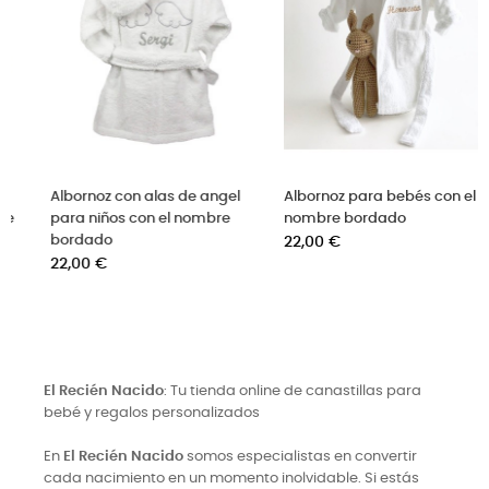
lbornoz de rizo con el
Albornoz con alas de angel
Alb
nombre bordado en celeste
para niños con el nombre
nom
recio
bordado
Pre
22,00 €
22,
Precio
22,00 €
El Recién Nacido
: Tu tienda online de canastillas para
bebé y regalos personalizados
En
El Recién Nacido
somos especialistas en convertir
cada nacimiento en un momento inolvidable. Si estás