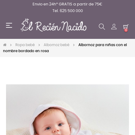
Envio en 24h* GRATIS a partir de 75€
Tel. 625 500 000
Navegación
☰
de
0
palanca
Ropa bebé
Albornoz bebé
Albornoz para niñas con el
nombre bordado en rosa