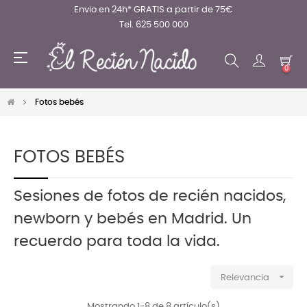
Envio en 24h* GRATIS a partir de 75€
Tel. 625 500 000
Navegación
☰
de
0
palanca
Fotos bebés
FOTOS BEBÉS
Sesiones de fotos de recién nacidos,
newborn y bebés en Madrid. Un
recuerdo para toda la vida.

Relevancia
Mostrando 1-8 de 8 artículo(s)