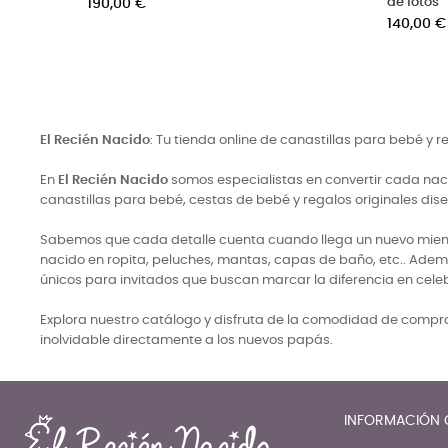
de fotos
Precio
Pr
380,00 €
2
-100,00 €
Precio
Precio
380,00 €
280,00 €
base
-100,00 €
base
El Recién Nacido
: Tu tienda online de canastillas para bebé y 
En
El Recién Nacido
somos especialistas en convertir cada naci
canastillas para bebé, cestas de bebé y regalos originales di
Sabemos que cada detalle cuenta cuando llega un nuevo miembro
nacido en ropita, peluches, mantas, capas de baño, etc.. Adem
únicos para invitados que buscan marcar la diferencia en cele
Explora nuestro catálogo y disfruta de la comodidad de comprar
inolvidable directamente a los nuevos papás.
INFORMACIÓN 