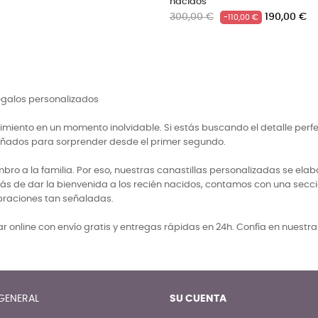
ecio
Precio
80,00 €
190,00 €
regalos personalizados
miento en un momento inolvidable. Si estás buscando el detalle perf
señados para sorprender desde el primer segundo.
 a la familia. Por eso, nuestras canastillas personalizadas se elabo
ás de dar la bienvenida a los recién nacidos, contamos con una secci
braciones tan señaladas.
 online con envío gratis y entregas rápidas en 24h. Confía en nuestr
GENERAL
SU CUENTA