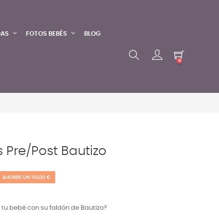
DAS
FOTOS BEBÉS
BLOG
4
 Pre/post Bautizo
AHORRE UN 110,00 €
 tu bebé con su faldón de Bautizo?