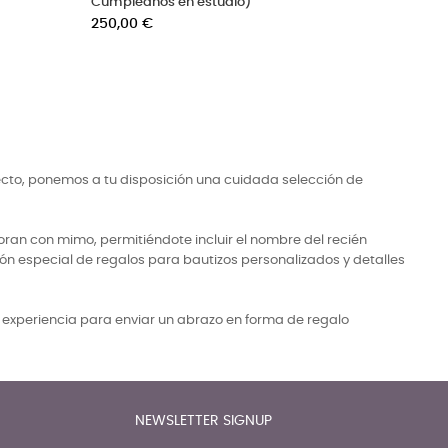
de fotos
nacidos
Precio
Precio
Pr
140,00 €
300,00 €
1
-110,00 €
base
ecto, ponemos a tu disposición una cuidada selección de
ran con mimo, permitiéndote incluir el nombre del recién
ón especial de regalos para bautizos personalizados y detalles
a experiencia para enviar un abrazo en forma de regalo
NEWSLETTER SIGNUP