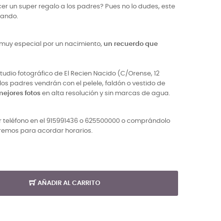
er un super regalo a los padres? Pues no lo dudes, este
cando.
muy especial por un nacimiento,
un recuerdo que
studio fotográfico de El Recien Nacido (C/Orense, 12
los padres vendrán con el pelele, faldón o vestido de
mejores fotos
en alta resolución y sin marcas de agua.
r teléfono en el 915991436 o 625500000 o comprándolo
aremos para acordar horarios.
AÑADIR AL CARRITO