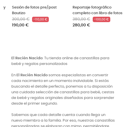
en
Sesión de fotos newborn
Manta crecimiento
Precio
Precio
animalitos para hacer fo
380,00 €
-100,00 €
al bebé
base
280,00 €
Precio
19,90 €
El Recién Nacido
: Tu tienda online de canastillas para
bebé y regalos personalizados
En
El Recién Nacido
somos especialistas en convertir
cada nacimiento en un momento inolvidable. Si estás
buscando el detalle perfecto, ponemos a tu disposición
una cuidada selección de canastillas para bebé, cestas
de bebé y regalos originales diseñados para sorprender
desde el primer segundo.
Sabemos que cada detalle cuenta cuando llega un
nuevo miembro a la familia. Por eso, nuestras canastillas
personalizadas se elaboran con mimo, permitiéndote