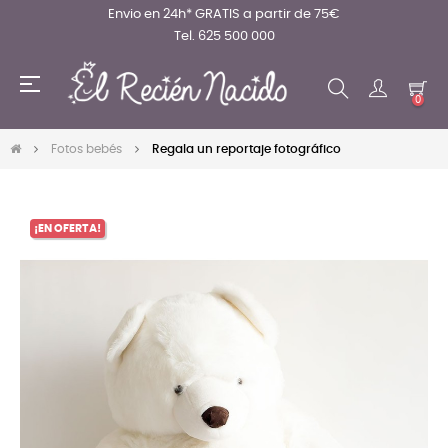
Envio en 24h* GRATIS a partir de 75€
Tel. 625 500 000
Navegación
☰
de
0
palanca
Fotos bebés
Regala un reportaje fotográfico
¡EN OFERTA!