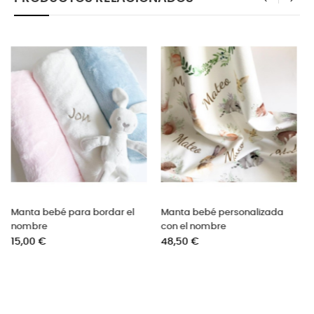
‹
›
izada
Manta de punto toquilla con
Manta para hacer fotos 
conejo
bebé
Precio
Precio
34,00 €
19,90 €