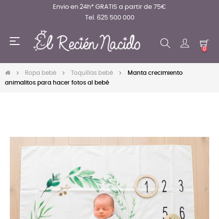
Envio en 24h* GRATIS a partir de 75€
Tel. 625 500 000
Navegación
☰
de
0
palanca
Ropa bebé
Toquillas bebé
Manta crecimiento
animalitos para hacer fotos al bebé