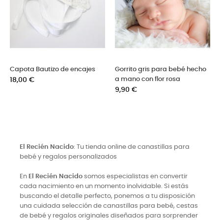
is para bebé hecho
Gorrito duende de lana con
Gorrito bebé
 flor rosa
ponpon
Precio
9,90 €
Precio
16,50 €
El Recién Nacido
: Tu tienda online de canastillas para
bebé y regalos personalizados
En
El Recién Nacido
somos especialistas en convertir
cada nacimiento en un momento inolvidable. Si estás
buscando el detalle perfecto, ponemos a tu disposición
una cuidada selección de canastillas para bebé, cestas
de bebé y regalos originales diseñados para sorprender