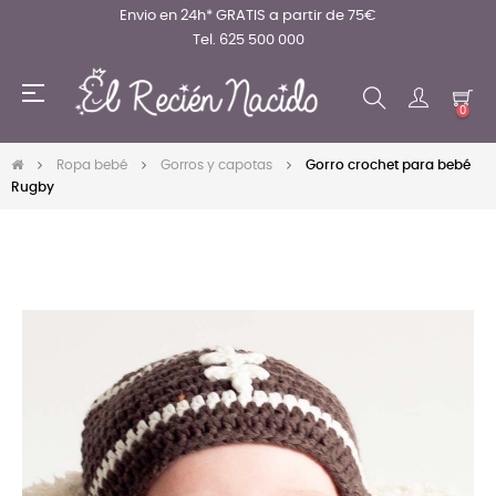
Envio en 24h* GRATIS a partir de 75€
Tel. 625 500 000
Navegación
☰
de
0
palanca
Ropa bebé
Gorros y capotas
Gorro crochet para bebé
Rugby