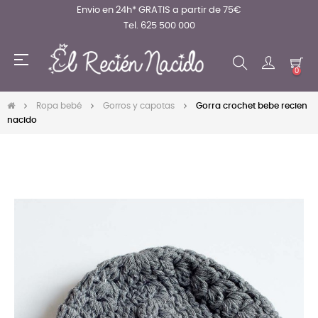
Envio en 24h* GRATIS a partir de 75€
Tel. 625 500 000
Navegación
☰
de
0
palanca
Ropa bebé
Gorros y capotas
Gorra crochet bebe recien
nacido