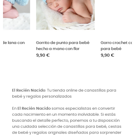
 bebé
Gorro crochet casco vikingo
Gorro crochet para bebé
para bebé
Rugby
Precio
Precio
9,90 €
18,00 €
El Recién Nacido
: Tu tienda online de canastillas para
bebé y regalos personalizados
En
El Recién Nacido
somos especialistas en convertir
cada nacimiento en un momento inolvidable. Si estás
buscando el detalle perfecto, ponemos a tu disposición
una cuidada selección de canastillas para bebé, cestas
de bebé y regalos originales diseñados para sorprender