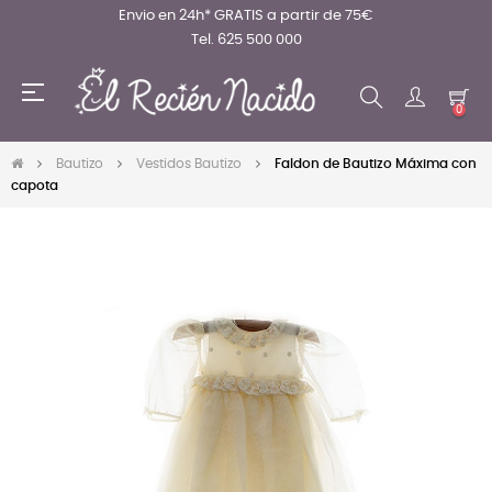
Envio en 24h* GRATIS a partir de 75€
Tel. 625 500 000
Navegación
☰
de
0
palanca
Bautizo
Vestidos Bautizo
Faldon de Bautizo Máxima con
capota