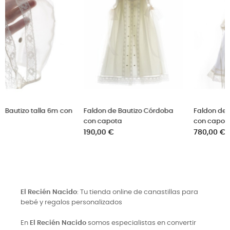
iola
Faldon de Bautizo Cecilia
Faldon de Bautizo Cateri
Precio
Precio
225,00 €
499,00 €
El Recién Nacido
: Tu tienda online de canastillas para
bebé y regalos personalizados
En
El Recién Nacido
somos especialistas en convertir