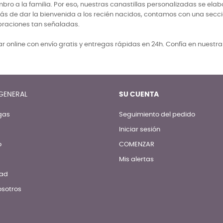
 a la familia. Por eso, nuestras canastillas personalizadas se elabo
ás de dar la bienvenida a los recién nacidos, contamos con una secci
braciones tan señaladas.
 online con envío gratis y entregas rápidas en 24h. Confía en nuestr
GENERAL
SU CUENTA
gas
Seguimiento del pedido
Iniciar sesión
o
COMENZAR
Mis alertas
dad
osotros