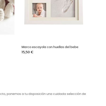
ra
Pendientes bebé de plata
Gasa bau
Precio
Precio
28,00 €
8,50 €
ecto, ponemos a tu disposición una cuidada selección de