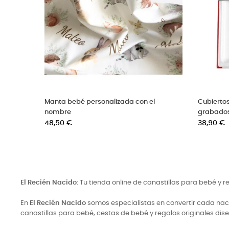
on
Estuche bautizo cubiertos y marco con
Imperdibl
nombre
Precio
38,00 €
Precio
68,00 €
El Recién Nacido
: Tu tienda online de canastillas para bebé y 
En
El Recién Nacido
somos especialistas en convertir cada naci
canastillas para bebé, cestas de bebé y regalos originales di