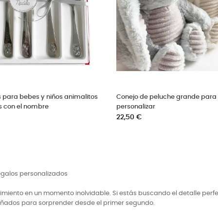
e de plata para bebés
Peluche grande estilo vintage pa
personalizar
Precio
22,50 €
regalos personalizados
miento en un momento inolvidable. Si estás buscando el detalle perf
señados para sorprender desde el primer segundo.