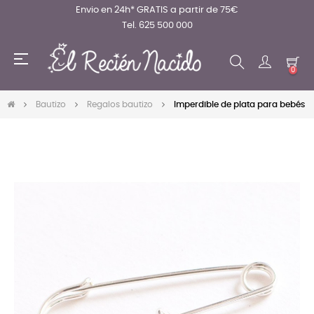
Envio en 24h* GRATIS a partir de 75€
Tel. 625 500 000
Navegación
☰
de
0
palanca
Bautizo
Regalos bautizo
Imperdible de plata para bebés