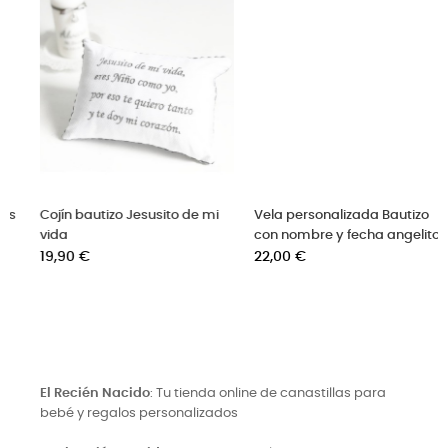
i
Vela personalizada Bautizo
Cajita de dientes grabada
con nombre y fecha angelito
para bebé niña
Precio
Precio
22,00 €
18,90 €
El Recién Nacido
: Tu tienda online de canastillas para
bebé y regalos personalizados