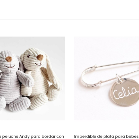
o con nombre y
Concha bautismal madreperla con
Pel