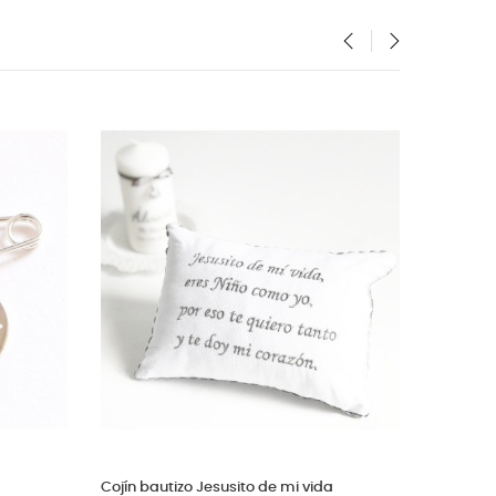
‹
›
uche grande estilo vintage para
Pendientes bebé de plata