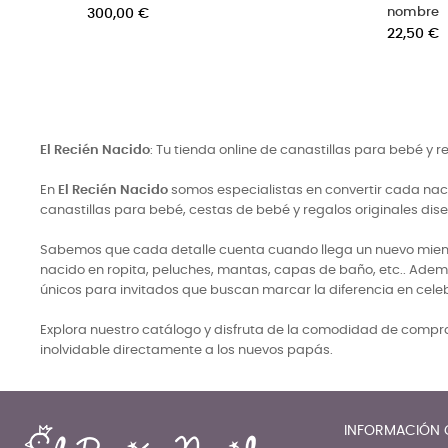
 el nombre
fecha angelito
cio
Precio
00 €
22,00 €
El Recién Nacido
: Tu tienda online de canastillas para bebé y 
En
El Recién Nacido
somos especialistas en convertir cada naci
canastillas para bebé, cestas de bebé y regalos originales di
Sabemos que cada detalle cuenta cuando llega un nuevo miembro
nacido en ropita, peluches, mantas, capas de baño, etc.. Adem
únicos para invitados que buscan marcar la diferencia en cele
Explora nuestro catálogo y disfruta de la comodidad de comprar
inolvidable directamente a los nuevos papás.
INFORMACIÓN 