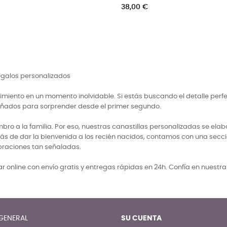
nombre del bebé
per
Precio
Pre
44,00 €
22
regalos personalizados
miento en un momento inolvidable. Si estás buscando el detalle perf
señados para sorprender desde el primer segundo.
 a la familia. Por eso, nuestras canastillas personalizadas se elabo
ás de dar la bienvenida a los recién nacidos, contamos con una secci
braciones tan señaladas.
 online con envío gratis y entregas rápidas en 24h. Confía en nuestr
GENERAL
SU CUENTA