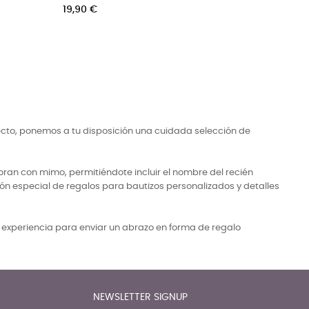
sonalizar
Precio
28,00 €
cio
,50 €
ecto, ponemos a tu disposición una cuidada selección de
ran con mimo, permitiéndote incluir el nombre del recién
ón especial de regalos para bautizos personalizados y detalles
a experiencia para enviar un abrazo en forma de regalo
NEWSLETTER SIGNUP