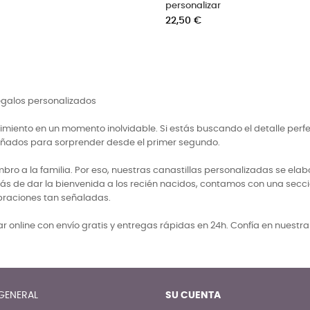
cio
Precio
50 €
9,90 €
regalos personalizados
miento en un momento inolvidable. Si estás buscando el detalle perf
señados para sorprender desde el primer segundo.
 a la familia. Por eso, nuestras canastillas personalizadas se elabo
ás de dar la bienvenida a los recién nacidos, contamos con una secci
braciones tan señaladas.
 online con envío gratis y entregas rápidas en 24h. Confía en nuestr
GENERAL
SU CUENTA