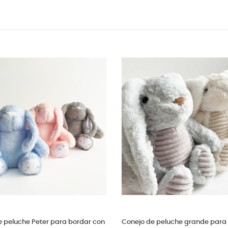
ejo de peluche super suave
Muñeca Mini Angela