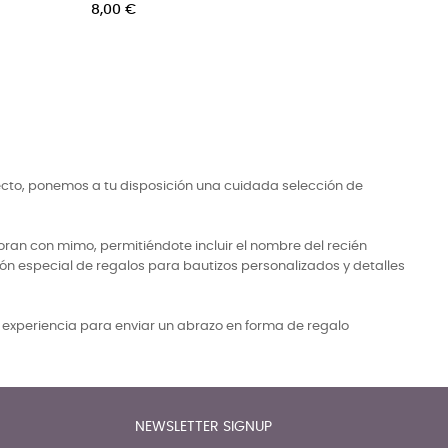
personalizar
no
Precio
Pr
22,50 €
22
ecto, ponemos a tu disposición una cuidada selección de
ran con mimo, permitiéndote incluir el nombre del recién
ón especial de regalos para bautizos personalizados y detalles
a experiencia para enviar un abrazo en forma de regalo
NEWSLETTER SIGNUP