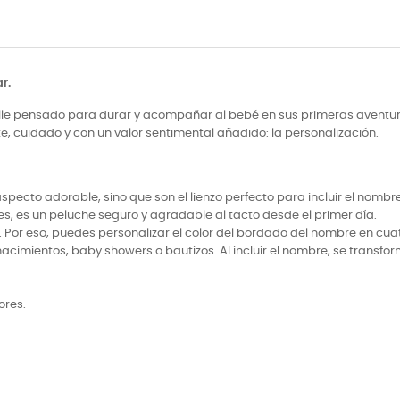
r.
talle pensado para durar y acompañar al bebé en sus primeras aventu
e, cuidado y con un valor sentimental añadido: la personalización.
aspecto adorable, sino que son el lienzo perfecto para incluir el nom
es, es un peluche seguro y agradable al tacto desde el primer día.
r eso, puedes personalizar el color del bordado del nombre en cuatro 
 nacimientos, baby showers o bautizos. Al incluir el nombre, se trans
ores.