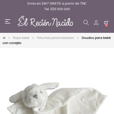
Envio en 24h* GRATIS a partir de 75€
Tel. 625 500 000
Navegación
☰
de
0
palanca
Ropa bebé
Peluches personalizados
Doudou para bebé
con conejito