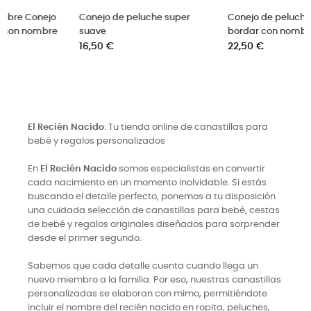
Conejo de peluche super
Conejo de peluche Andy para
suave
bordar con nombre
Precio
Precio
16,50 €
22,50 €
El Recién Nacido
: Tu tienda online de canastillas para
bebé y regalos personalizados
En
El Recién Nacido
somos especialistas en convertir
cada nacimiento en un momento inolvidable. Si estás
buscando el detalle perfecto, ponemos a tu disposición
una cuidada selección de canastillas para bebé, cestas
de bebé y regalos originales diseñados para sorprender
desde el primer segundo.
Sabemos que cada detalle cuenta cuando llega un
nuevo miembro a la familia. Por eso, nuestras canastillas
personalizadas se elaboran con mimo, permitiéndote
incluir el nombre del recién nacido en ropita, peluches,