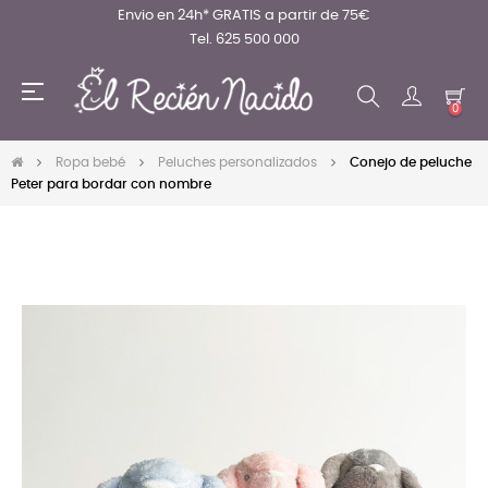
Envio en 24h* GRATIS a partir de 75€
Tel. 625 500 000
Navegación
☰
de
0
palanca
Ropa bebé
Peluches personalizados
Conejo de peluche
Peter para bordar con nombre