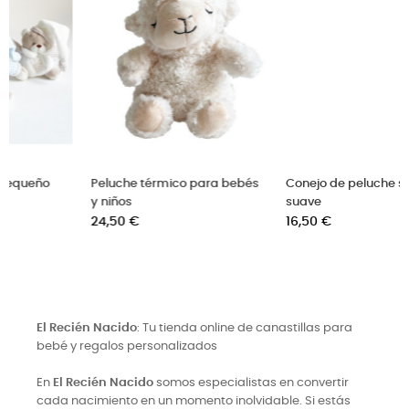
ebés
Conejo de peluche super
Doudou para bebé con
suave
conejito
Precio
Precio
16,50 €
9,90 €
El Recién Nacido
: Tu tienda online de canastillas para
bebé y regalos personalizados
En
El Recién Nacido
somos especialistas en convertir
cada nacimiento en un momento inolvidable. Si estás