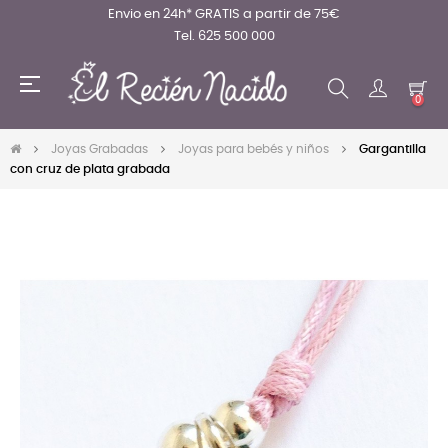
Envio en 24h* GRATIS a partir de 75€
Tel. 625 500 000
Navegación
☰
de
0
palanca
Joyas Grabadas
Joyas para bebés y niños
Gargantilla
con cruz de plata grabada