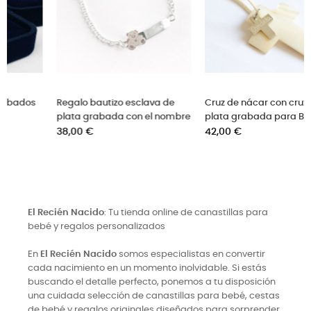
a
Collar con medalla de plata
Brazalete niño de cuer
estrella calada cruz y nombre
cruz de plata grabada
Precio
Precio
36,00 €
41,00 €
El Recién Nacido
: Tu tienda online de canastillas para
bebé y regalos personalizados
En
El Recién Nacido
somos especialistas en convertir
cada nacimiento en un momento inolvidable. Si estás
buscando el detalle perfecto, ponemos a tu disposición
una cuidada selección de canastillas para bebé, cestas
de bebé y regalos originales diseñados para sorprender