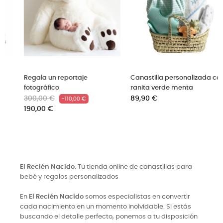
Regala un reportaje
Canastilla personalizada con
fotográfico
ranita verde menta
Precio
Precio
Precio
300,00 €
89,90 €
-110,00 €
base
190,00 €
El Recién Nacido
: Tu tienda online de canastillas para
bebé y regalos personalizados
En
El Recién Nacido
somos especialistas en convertir
cada nacimiento en un momento inolvidable. Si estás
buscando el detalle perfecto, ponemos a tu disposición