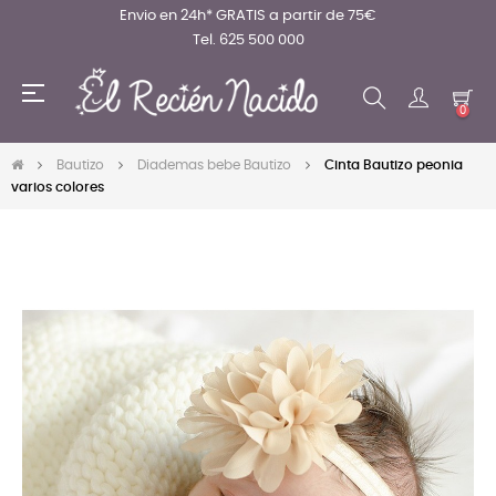
Envio en 24h* GRATIS a partir de 75€
Tel. 625 500 000
Navegación
☰
de
0
palanca
Bautizo
Diademas bebe Bautizo
Cinta Bautizo peonia
varios colores