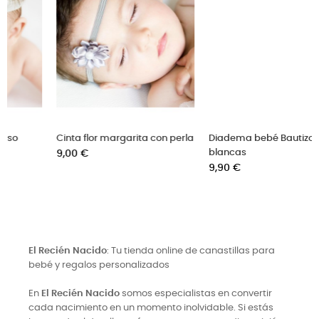
rla
Diadema bebé Bautizo flores
Capota Bautizo de encajes
blancas
Precio
18,00 €
Precio
9,90 €
El Recién Nacido
: Tu tienda online de canastillas para
bebé y regalos personalizados
En
El Recién Nacido
somos especialistas en convertir
cada nacimiento en un momento inolvidable. Si estás