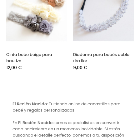
ara bebés doble
Diadema encajes ancha
Diadema bebé
para bebé
blancas
Precio
Precio
8,50 €
9,90 €
El Recién Nacido
: Tu tienda online de canastillas para
bebé y regalos personalizados
En
El Recién Nacido
somos especialistas en convertir
cada nacimiento en un momento inolvidable. Si estás
buscando el detalle perfecto, ponemos a tu disposición