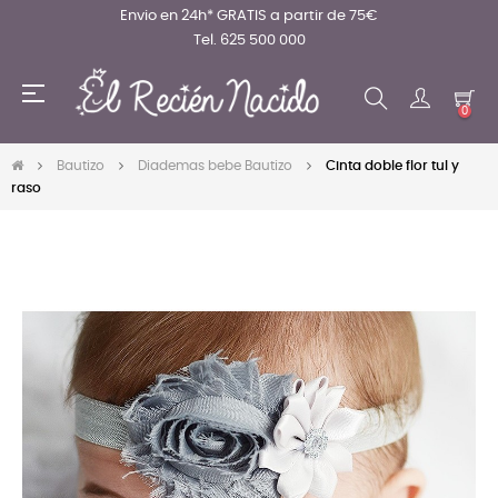
Envio en 24h* GRATIS a partir de 75€
Tel. 625 500 000
Navegación
☰
de
0
palanca
Bautizo
Diademas bebe Bautizo
Cinta doble flor tul y
raso