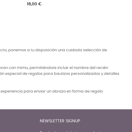
Precio
Precio
14,50 €
8,50 €
ecto, ponemos a tu disposición una cuidada selección de
ran con mimo, permitiéndote incluir el nombre del recién
ón especial de regalos para bautizos personalizados y detalles
a experiencia para enviar un abrazo en forma de regalo
NEWSLETTER SIGNUP