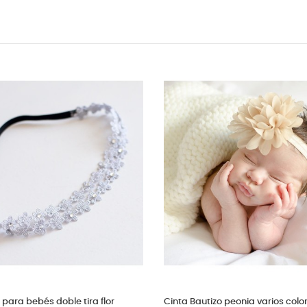
autizo flores blancas
Cinta flores y zapatos a juego