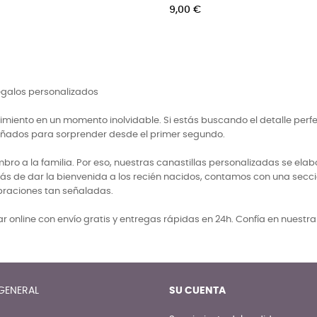
Precio
12,50 €
regalos personalizados
miento en un momento inolvidable. Si estás buscando el detalle perf
señados para sorprender desde el primer segundo.
 a la familia. Por eso, nuestras canastillas personalizadas se elabo
ás de dar la bienvenida a los recién nacidos, contamos con una secci
braciones tan señaladas.
 online con envío gratis y entregas rápidas en 24h. Confía en nuestr
GENERAL
SU CUENTA