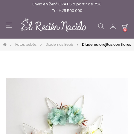
Envio en 24h* GRATIS a partir de 75€
Tel. 625 500 000
Navegación
☰
de
0
palanca
Fotos bebés
Diademas Bebé
Diadema orejitas con flores