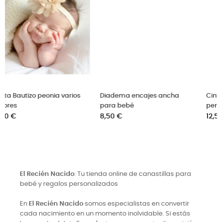
s
Diadema encajes ancha
Cinta para bebé corona con
para bebé
perlitas
Precio
Precio
8,50 €
12,50 €
El Recién Nacido
: Tu tienda online de canastillas para
bebé y regalos personalizados
En
El Recién Nacido
somos especialistas en convertir
cada nacimiento en un momento inolvidable. Si estás