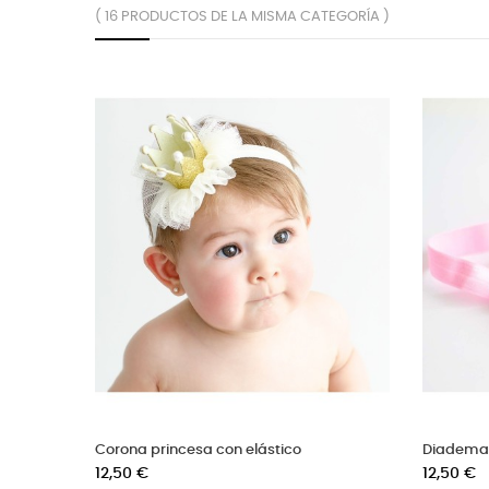
( 16 PRODUCTOS DE LA MISMA CATEGORÍA )
Cinta para bebé corona con perlitas
C
Precio
P
12,50 €
9