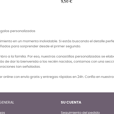
regalos personalizados
miento en un momento inolvidable. Si estás buscando el detalle perf
señados para sorprender desde el primer segundo.
 a la familia. Por eso, nuestras canastillas personalizadas se elabo
ás de dar la bienvenida a los recién nacidos, contamos con una secci
braciones tan señaladas.
 online con envío gratis y entregas rápidas en 24h. Confía en nuestr
GENERAL
SU CUENTA
gas
Seguimiento del pedido